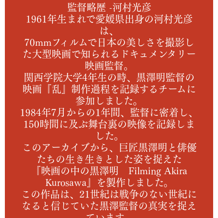
監督略歴 -河村光彦
1961年生まれで愛媛県出身の河村光彦
は、
70mmフィルムで日本の美しさを撮影し
た大型映画で知られるドキュメンタリー
映画監督。
関西学院大学4年生の時、黒澤明監督の
映画『乱』制作過程を記録するチームに
参加しました。
1984年7月からの1年間、監督に密着し、
150時間に及ぶ舞台裏の映像を記録しま
した。
このアーカイブから、巨匠黒澤明と俳優
たちの生き生きとした姿を捉えた
『映画の中の黒澤明 Filming Akira
Kurosawa』を製作しました。
この作品は、21世紀は戦争のない世紀に
なると信じていた黒澤監督の真実を捉え
ています。